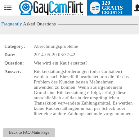
120
GRATIS
User
CREDITS!
status
Frequently
Asked Questions
Category:
Abrechnungsprobleme
LIMITED TIME OFFER!
Date:
2014-05-20 03:37:42
Question:
Wie wird ein Kauf erstattet?
Answer:
Rückerstattungsforderungen (oder Guthaben)
werden nach Einzelfall bearbeitet, um die für das
Problem des Kunden besten Maßnahmen
anwenden zu können. Wenn aus irgendeinem
Grund eine Rückerstattung erfolgt, erfolgt diese
ausschließlich auf das in der ursprünglichen
Transaktion verwendete Zahlungsmittel. Es werden
keine Rückerstattungen in bar, per Scheck oder
über eine andere Zahlungsmethode vorgenommen.
Back to FAQ Main Page