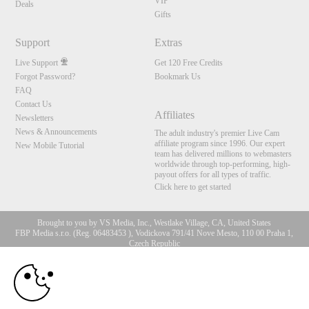
VIP
Deals
Gifts
Support
Extras
Live Support
Get 120 Free Credits
Forgot Password?
Bookmark Us
FAQ
Contact Us
Affiliates
Newsletters
News & Announcements
The adult industry's premier Live Cam
affiliate program since 1996. Our expert
New Mobile Tutorial
team has delivered millions to webmasters
worldwide through top-performing, high-
payout offers for all types of traffic.
Click here to get started
Brought to you by VS Media, Inc., Westlake Village, CA, United States
FBP Media s.r.o. (Reg. 06483453 ), Vodickova 791/41 Nove Mesto, 110 00 Praha 1,
Czech Republic
10:00
All persons depicted herein were at least 18 years of age at the time of photography:
18 U.S.C. 2257 Aufbewahrungsvorschriften Compliance-
Erklärung
CLAIM YOUR BONUS