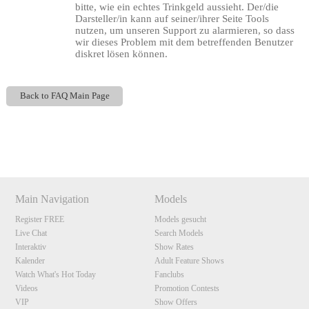
bitte, wie ein echtes Trinkgeld aussieht. Der/die
Darsteller/in kann auf seiner/ihrer Seite Tools
nutzen, um unseren Support zu alarmieren, so dass
wir dieses Problem mit dem betreffenden Benutzer
diskret lösen können.
Back to FAQ Main Page
120
Show
Show
Show
Show
DM
DM
DM
DM
F
R
E
E
C
R
E
DI
T
Main Navigation
Models
S
Register FREE
Models gesucht
Live Chat
Search Models
Interaktiv
Show Rates
Kalender
Adult Feature Shows
Watch What's Hot Today
Fanclubs
Videos
Promotion Contests
VIP
Show Offers