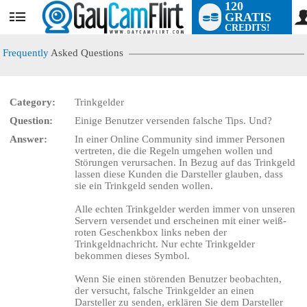
120
GRATIS
User
CREDITS!
status
Frequently
Asked Questions
Category:
Trinkgelder
Question:
Einige Benutzer versenden falsche Tips. Und?
LIMITED TIME OFFER!
Answer:
In einer Online Community sind immer Personen
vertreten, die die Regeln umgehen wollen und
Störungen verursachen. In Bezug auf das Trinkgeld
lassen diese Kunden die Darsteller glauben, dass
sie ein Trinkgeld senden wollen.
Alle echten Trinkgelder werden immer von unseren
Servern versendet und erscheinen mit einer weiß-
roten Geschenkbox links neben der
Trinkgeldnachricht. Nur echte Trinkgelder
bekommen dieses Symbol.
Wenn Sie einen störenden Benutzer beobachten,
der versucht, falsche Trinkgelder an einen
Darsteller zu senden, erklären Sie dem Darsteller