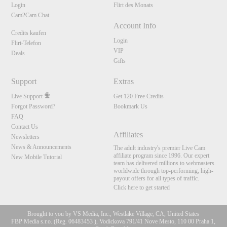
Login
Flirt des Monats
Cam2Cam Chat
Account Info
Credits kaufen
Login
Flirt-Telefon
VIP
Deals
Gifts
Support
Extras
Live Support
Get 120 Free Credits
Forgot Password?
Bookmark Us
FAQ
Contact Us
Affiliates
Newsletters
News & Announcements
The adult industry's premier Live Cam
affiliate program since 1996. Our expert
New Mobile Tutorial
team has delivered millions to webmasters
worldwide through top-performing, high-
payout offers for all types of traffic.
Click here to get started
Brought to you by VS Media, Inc., Westlake Village, CA, United States
FBP Media s.r.o. (Reg. 06483453 ), Vodickova 791/41 Nove Mesto, 110 00 Praha 1,