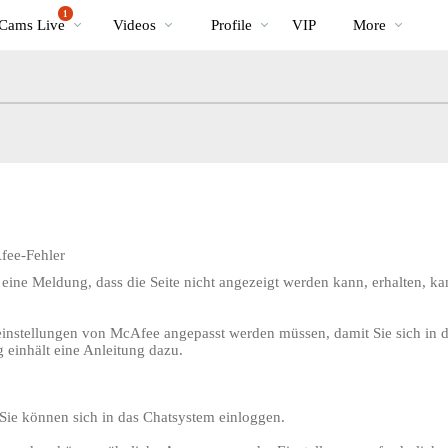
Im
bio
Special
1
Cams Live
Videos
Profile
VIP
More
Trend
fee-Fehler
ine Meldung, dass die Seite nicht angezeigt werden kann, erhalten, kan
zeinstellungen von McAfee angepasst werden müssen, damit Sie sich in 
einhält eine Anleitung dazu.
LIMITED TIME OFFER!
Sie können sich in das Chatsystem einloggen.