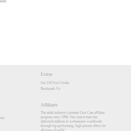
ein.
Extras
Get 120 Free Credits
Bookmark Us
Affiliates
The adult industry's premier Live Cam affiliate
program since 1996. Our expert team has
nts
delivered millions to webmasters worldwide
through top-performing, high-payout offers for
all types of traffic.