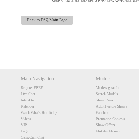
Wenn Sie eine andere Antiviren-Software ve
Back to FAQ Main Page
Show
Show
Show
Show
DM
DM
DM
DM
Main Navigation
Models
Register FREE
Models gesucht
Live Chat
Search Models
Interaktiv
Show Rates
Kalender
Adult Feature Shows
Watch What's Hot Today
Fanclubs
Videos
Promotion Contests
VIP
Show Offers
Login
Flirt des Monats
Cam2Cam Chat