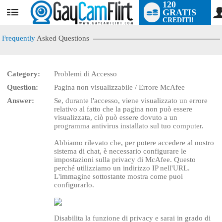
120
GRATIS
User
CREDITI!
status
Frequently
Asked Questions
Category:
Problemi di Accesso
Question:
Pagina non visualizzabile / Errore McAfee
LIMITED TIME OFFER!
Answer:
Se, durante l'accesso, viene visualizzato un errore
relativo al fatto che la pagina non può essere
visualizzata, ciò può essere dovuto a un
programma antivirus installato sul tuo computer.
Abbiamo rilevato che, per potere accedere al nostro
sistema di chat, è necessario configurare le
impostazioni sulla privacy di McAfee. Questo
perché utilizziamo un indirizzo IP nell'URL.
L'immagine sottostante mostra come puoi
configurarlo.
Disabilita la funzione di privacy e sarai in grado di