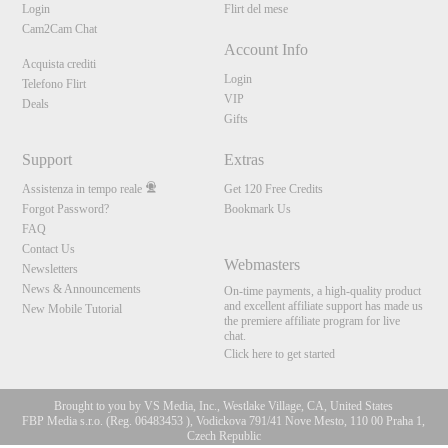
Login
Flirt del mese
Cam2Cam Chat
Account Info
Acquista crediti
Login
Telefono Flirt
VIP
Deals
Gifts
Support
Extras
Assistenza in tempo reale
Get 120 Free Credits
Forgot Password?
Bookmark Us
FAQ
Contact Us
Webmasters
Newsletters
News & Announcements
On-time payments, a high-quality product
and excellent affiliate support has made us
New Mobile Tutorial
the premiere affiliate program for live
chat.
Click here to get started
Brought to you by VS Media, Inc., Westlake Village, CA, United States
FBP Media s.r.o. (Reg. 06483453 ), Vodickova 791/41 Nove Mesto, 110 00 Praha 1,
Czech Republic
10:00