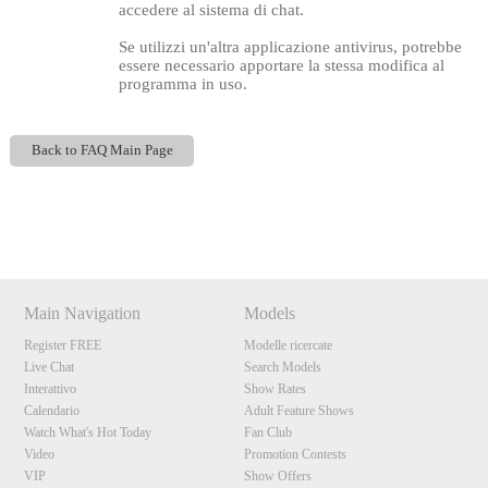
accedere al sistema di chat.
Se utilizzi un'altra applicazione antivirus, potrebbe
essere necessario apportare la stessa modifica al
programma in uso.
Back to FAQ Main Page
120
Show
Show
Show
Show
DM
DM
DM
DM
F
R
E
E
C
R
E
DI
T
Main Navigation
Models
S
Register FREE
Modelle ricercate
Live Chat
Search Models
Interattivo
Show Rates
Calendario
Adult Feature Shows
Watch What's Hot Today
Fan Club
Video
Promotion Contests
VIP
Show Offers