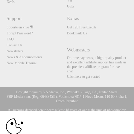
VIP
Deals
Gifts
Support
Extras
Soporte en vivo
Get 120 Free Credits
Forgot Password?
Bookmark Us
FAQ
Contact Us
Webmasters
Newsletters
News & Announcements
On-time payments, a high-quality product
and excellent affiliate support has made us
New Mobile Tutorial
the premiere affiliate program for live
chat.
Click here to get started
Brought to you by VS Media, Inc., Westlake Village, CA, United States
FBP Media s.r.o. (Reg. 06483453 ), Vodickova 791/41 Nove Mesto, 110 00 Praha 1,
Czech Republic
All persons depicted herein were at least 18 years of age at the time of photography:
10:00
18 Declaración de cumplimiento de los requisitos de
mantenimiento de registros U. S. C. 2257
© 1996 - 2026 VS3.COM, VS Media, Inc. All Rights Reserved.
Privacy Policy
,