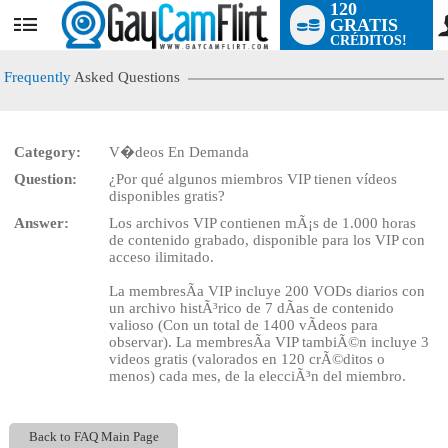
120
GRATIS
User
CRÉDITOS!
status
Frequently
Asked Questions
Category:
V�deos En Demanda
LIMITED TIME OFFER!
Question:
¿Por qué algunos miembros VIP tienen vídeos
disponibles gratis?
Answer:
Los archivos VIP contienen mÃ¡s de 1.000 horas
de contenido grabado, disponible para los VIP con
acceso ilimitado.
La membresÃ­a VIP incluye 200 VODs diarios con
un archivo histÃ³rico de 7 dÃ­as de contenido
valioso (Con un total de 1400 vÃ­deos para
observar). La membresÃ­a VIP tambiÃ©n incluye 3
videos gratis (valorados en 120 crÃ©ditos o
menos) cada mes, de la elecciÃ³n del miembro.
Back to FAQ Main Page