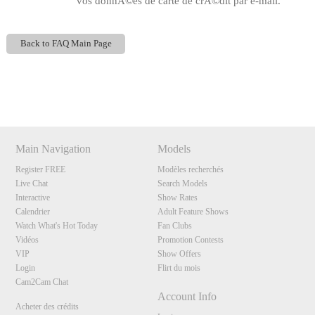
vos donnÃ©es de carte de crÃ©dit par e-mail.
Back to FAQ Main Page
Show
Show
Show
Show
DM
DM
DM
DM
120
Main Navigation
Models
Register FREE
Modèles recherchés
F
R
E
E
C
R
E
DI
T
Live Chat
Search Models
Interactive
Show Rates
S
Calendrier
Adult Feature Shows
Watch What's Hot Today
Fan Clubs
Vidéos
Promotion Contests
VIP
Show Offers
Login
Flirt du mois
Cam2Cam Chat
Account Info
Acheter des crédits