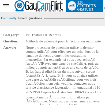
120
CRÉDITS
User
GRATUIT!
status
Frequently
Asked Questions
Category:
VIP Features & Benefits
LIMITED TIME OFFER!
Question:
Méthode de paiement pour la facturation récurrente
Answer:
Notre processeur de paiement utilise le dernier
compte utilisÃ© pour effectuer un achat lors de la
tentative de recouvrement des cotisations
mensuelles. Par exemple, si vous avez achetÃ©
l'accÃ¨s VIP avec une carte de crÃ©dit
A
, puis au
milieu du mois achetÃ© avec une carte de crÃ©dit
B
, les frais d'adhÃ©sion du mois suivant seront
facturÃ©s Ã la carte B. Si vous souhaitez utiliser
une carte de crÃ©dit spÃ©cifique pour vos frais
d'adhÃ©sion mensuels, veuillez contacter notre
service d'assistance facturation : International : 310-
202-3950 Depuis les Ãtats-Unis : 800-935-5771 Ils
pourront mettre Ã jour vos informations par
tÃ©lÃ©phone. N'oubliez pas de ne jamais envoyer