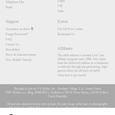
Login
Téléphone Flirt
VIP
Deals
Gifts
Support
Extras
Assistance en direct
Get 120 Free Credits
Forgot Password?
Bookmark Us
FAQ
Contact Us
Affiliates
Newsletters
News & Announcements
The adult industry's premier Live Cam
affiliate program since 1996. Our expert
New Mobile Tutorial
team has delivered millions to webmasters
worldwide through top-performing, high-
payout offers for all types of traffic.
Click here to get started
Brought to you by VS Media, Inc., Westlake Village, CA, United States
FBP Media s.r.o. (Reg. 06483453 ), Vodickova 791/41 Nove Mesto, 110 00 Praha 1,
Czech Republic
All persons depicted herein were at least 18 years of age at the time of photography:
10:00
18 U.S.C. 2257 Déclaration de conformité aux exigences de
conservation des enregistrements