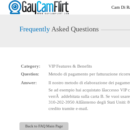
Live
Cam Di Ra
Cams
User
status
Frequently
Asked Questions
Category:
VIP Features & Benefits
Question:
Metodo di pagamento per fatturazione ricorr
Answer:
Il nostro metodo di elaborazione dei pagamenti
Se ad esempio hai acquistato lâaccesso VIP 
verrÃ addebitata sulla carta B. Se vuoi usare u
310-202-3950 Allâinterno degli Stati Uniti:
credito tramite e-mail.
Back to FAQ Main Page