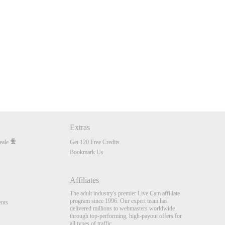
Extras
eale
Get 120 Free Credits
Bookmark Us
Affiliates
The adult industry's premier Live Cam affiliate
program since 1996. Our expert team has
nts
delivered millions to webmasters worldwide
through top-performing, high-payout offers for
all types of traffic.