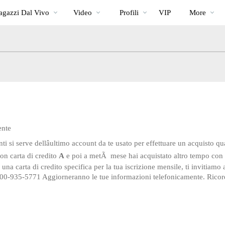
Di
bio
Special
gazzi Dal Vivo
Video
Profili
VIP
More
tendenza
ente
 si serve dellâultimo account da te usato per effettuare un acquisto qu
con carta di credito
A
e poi a metÃ mese hai acquistato altro tempo con l
na carta di credito specifica per la tua iscrizione mensile, ti invitiamo a
 800-935-5771 Aggiorneranno le tue informazioni telefonicamente. Ricord
LIMITED TIME OFFER!