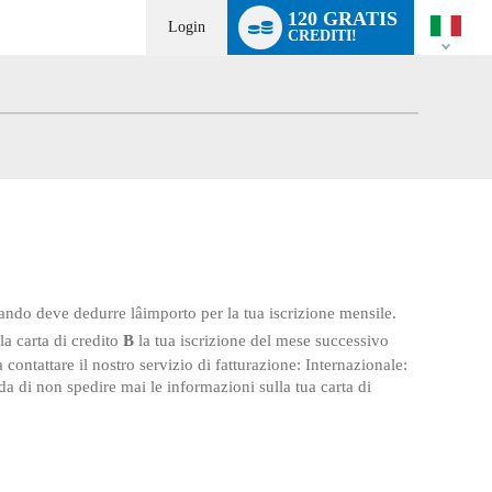
Language
120 GRATIS
switch
Login
CREDITI!
ando deve dedurre lâimporto per la tua iscrizione mensile.
a carta di credito
B
la tua iscrizione del mese successivo
 contattare il nostro servizio di fatturazione: Internazionale:
a di non spedire mai le informazioni sulla tua carta di